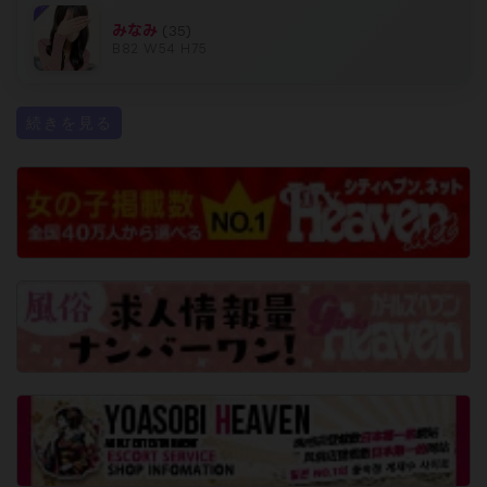
03/30 23:10 |
續 佳乃(42歳)
今日お会いしてくださいました
皆様🩷🩷🩷
本当に楽しく幸せなお時間を
ありがとうございます💕
また直接お伝えします❤️
02/23 10:01 |
あやね(38歳)
本指様♡♡新規様♡♡ご予約ありがとうございます(◍
´꒳`◍)15時くらいから空きます🙆‍♀️
続きを見る
REVIEW
お客様クチコミ
T様
2026.08.06 13:37