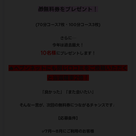
🎁無料券をプレゼント！
(70分コース7枚・100分コース3枚)
さらに…
今年は過去最大！
10名様
にプレゼントします！
🔥ヘブンネットにも同じ口コミをご投稿いただく
と当選確率2倍！
「良かった」「また会いたい」
そんな一言が、次回の無料券につながるチャンスです♩
【応募条件】
✅7月〜8月にご利用のお客様