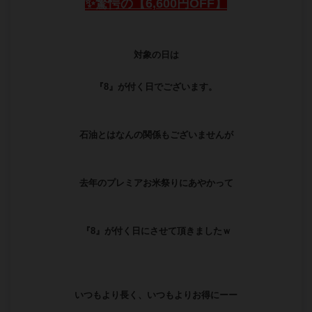
✨驚愕の【6,600円OFF】
対象の日は
『8』が付く日でございます。
石油とはなんの関係もございませんが
去年のプレミアお米祭りにあやかって
『8』が付く日にさせて頂きましたｗ
いつもより長く、いつもよりお得にーー