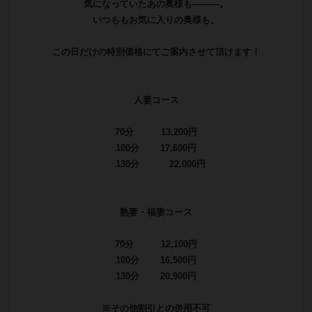
年に2回－－－－。
”争奪戦”になる特別イベント。
【プレミア雫祭り】の開催です。
最大6,600円OFF！！
対象：70分・100分・130分コース
1度でも経験されている方は
もうお分かりのハズですが
超お得にお遊び頂けます♪
「後でいいか」はまず間に合いません。
完売必須ですので
ご予約はお早めに！！
気になっていたあの奥様も―――。
いつももお気に入りの奥様も。