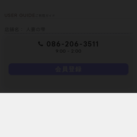
今回、初めて指名させて頂きましたが、完璧な女性でした、美貌、
スタイルもですが、プレイ中の表情など、とてもエロくて大変満
足！是非またお願いしたいのでよろしお願いします。
あいな
(37)
B85 W56 H84
がん1006様
2026.08.04 17:55
めちゃくちゃエロくて、可愛くて、テクニックも抜群！！さらにコ
スプレ！にオモチャ好きと来たら行くしかないでしょ！！
やばい逸材ですぜ！！