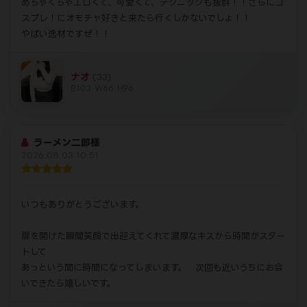
もっと見る（残り1件）
VOICE
つぶやき
06/12 13:32 |
ミク(26歳)
次回出勤は6月20日頃です(*^^*)
05/23 16:15 |
あやね(38歳)
ラスト枠ご予約ありがとうございます♡♡
まだ1本目割イけますよー🍌
04/30 17:30 |
續 佳乃(42歳)
楽しいすぎました❤️❤️❤️
今日、今月お会いしてくださいました
皆様、本当にありがとうございます🥰