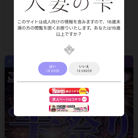
100min ¥18,700 会員価格
このサイトは成人向けの情報を含みますので、18歳未
※別途本指名料要
満の方の閲覧を固くお断りいたします。あなたは18歳
以上ですか？
※上記は税込み価格になります。
※他イベント・割引との併用はできません。
2026-08-03 20:16
イベント
はい
いいえ
18 OVER
18 UNDER