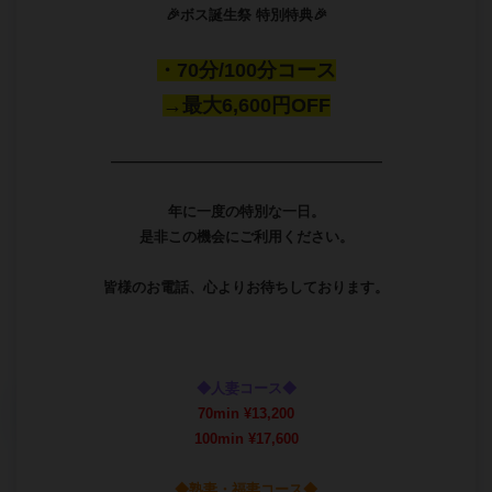
【毎日開催】
その日の一本目が…
→全コース2,200円OFF
早い時間に動いた人が一番お得。
これが正解です♪
3月も遠慮なく。
一番乗り、狙ってください。
皆様からのお問合せ
スタッフ一同心よりお待ちしております。
※その他割引との併用は出来ません。
※イベントコースとの併用は出来ません。
※各奥様につき1名様のみの適用となります。
2026-02-19 01:11
イベント