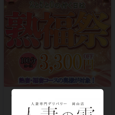
会員様限定イベント【熟・福祭】
2と５と0付く日開催！(熟・福妻コース限定)